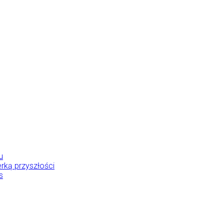
u
rką przyszłości
s