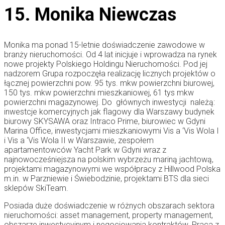
15. Monika Niewczas
Monika ma ponad 15-letnie doświadczenie zawodowe w
branży nieruchomości. Od 4 lat inicjuje i wprowadza na rynek
nowe projekty Polskiego Holdingu Nieruchomości. Pod jej
nadzorem Grupa rozpoczęła realizację licznych projektów o
łącznej powierzchni pow. 95 tys. mkw powierzchni biurowej,
150 tys. mkw powierzchni mieszkaniowej, 61 tys mkw
powierzchni magazynowej. Do głównych inwestycji należą:
inwestcje komercyjnych jak flagowy dla Warszawy budynek
biurowy SKYSAWA oraz Intraco Prime, biurowiec w Gdyni
Marina Office, inwestycjami mieszkaniowymi Vis a ‘Vis Wola I
i Vis a ‘Vis Wola II w Warszawie, zespołem
apartamentowców Yacht Park w Gdyni wraz z
najnowocześniejsza na polskim wybrzeżu mariną jachtową,
projektami magazynowymi we współpracy z Hillwood Polska
m.in. w Parzniewie i Świebodzinie, projektami BTS dla sieci
sklepów SkiTeam.
Posiada duże doświadczenie w różnych obszarach sektora
nieruchomości: asset management, property management,
obszarze inwestycyjnym i negocjowania kontraktów. Praca z