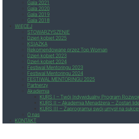
Gala 2021
Gala 2020
Gala 2019
Gala 2018
WIĘCEJ
STOWARZYSZENIE
Dzień kobiet 2025
KSIĄŻKA
Rekomendowane przez Top Woman
Dzień kobiet 2023
Dzień kobiet 2024
Festiwal Mentoringu 2023
Festiwal Mentoringu 2024
FESTIWAL MENTORINGU 2025
Partnerzy
Akademia
KURS I – Twój Indywidualny Program Rozwoj
KURS II – Akademia Menadżera – Zostań lide
KURS III – Zaprogramuj swój umysł na sukce
O nas
KONTAKT