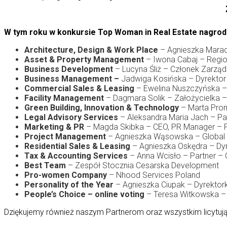
W tym roku w konkursie Top Woman in Real Estate nagrodz
Architecture, Design & Work Place
– Agnieszka Marac
Asset & Property Management
– Iwona Cabaj – Regio
Business Development
– Lucyna Śliż – Członek Zarzą
Business Management –
Jadwiga Kosińska – Dyrektor
Commercial Sales & Leasing
– Ewelina Nuszczyńska –
Facility Management
– Dagmara Solik – Założycielka – 
Green Building, Innovation & Technology
– Marta Pro
Legal Advisory Services
– Aleksandra Maria Jach – Pa
Marketing & PR
– Magda Skibka – CEO, PR Manager – P
Project Management
– Agnieszka Wąsowska – Global 
Residential Sales & Leasing
– Agnieszka Oskędra – Dyr
Tax & Accounting Services
– Anna Wcisło – Partner – 
Best Team
– Zespół Stocznia Cesarska Development
Pro-women Company
– Nhood Services Poland
Personality of the Year
– Agnieszka Ciupak – Dyrektor
People’s Choice – online voting
– Teresa Witkowska – D
Dziękujemy również naszym Partnerom oraz wszystkim licyt