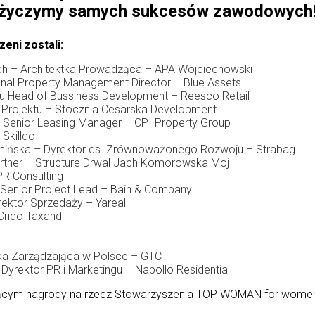
życzymy samych sukcesów zawodowych
eni zostali:
h – Architektka Prowadząca – APA Wojciechowski
nal Property Management Director – Blue Assets
du Head of Bussiness Development – Reesco Retail
 Projektu – Stocznia Cesarska Development
 Senior Leasing Manager – CPI Property Group
Skilldo
mińska – Dyrektor ds. Zrównoważonego Rozwoju – Strabag
rtner – Structure Drwal Jach Komorowska Moj
R Consulting
Senior Project Lead – Bain & Company
ektor Sprzedaży – Yareal
Crido Taxand
ka Zarządzająca w Polsce – GTC
yrektor PR i Marketingu – Napollo Residential
ującym nagrody na rzecz Stowarzyszenia TOP WOMAN for wome