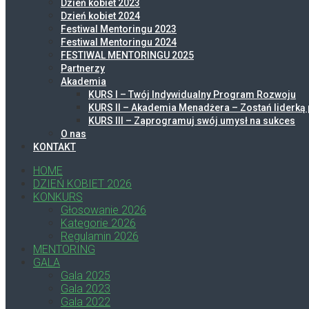
Dzień kobiet 2023
Dzień kobiet 2024
Festiwal Mentoringu 2023
Festiwal Mentoringu 2024
FESTIWAL MENTORINGU 2025
Partnerzy
Akademia
KURS I – Twój Indywidualny Program Rozwoju
KURS II – Akademia Menadżera – Zostań liderką 
KURS III – Zaprogramuj swój umysł na sukces
O nas
KONTAKT
HOME
DZIEŃ KOBIET 2026
KONKURS
Głosowanie 2026
Kategorie 2026
Regulamin 2026
MENTORING
GALA
Gala 2025
Gala 2023
Gala 2022