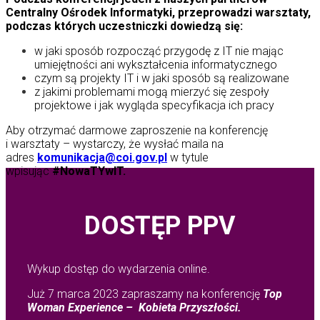
Centralny Ośrodek Informatyki, przeprowadzi warsztaty,
podczas których uczestniczki dowiedzą się:
w jaki sposób rozpocząć przygodę z IT nie mając
umiejętności ani wykształcenia informatycznego
czym są projekty IT i w jaki sposób są realizowane
z jakimi problemami mogą mierzyć się zespoły
projektowe i jak wygląda specyfikacja ich pracy
Aby otrzymać darmowe zaproszenie na konferencję
i warsztaty – wystarczy, że wysłać maila na
adres
komunikacja@coi.gov.pl
w tytule
wpisując
#NowaTYwIT.
DOSTĘP PPV
Wykup dostęp do wydarzenia online.
Już 7 marca 2023 zapraszamy
na konferencję
Top
Woman Experience – Kobieta Przyszłości.