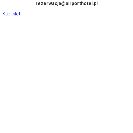
rezerwacja@airporthotel.pl
Kup bilet