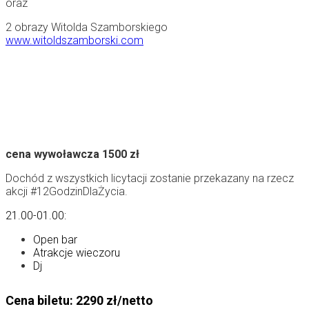
oraz
2 obrazy Witolda Szamborskiego
www.witoldszamborski.com
cena wywoławcza 1500 zł
Dochód z wszystkich licytacji zostanie przekazany na rzecz
akcji #12GodzinDlaŻycia.
21.00-01.00:
Open bar
Atrakcje wieczoru
Dj
Cena biletu:
2290 zł/netto