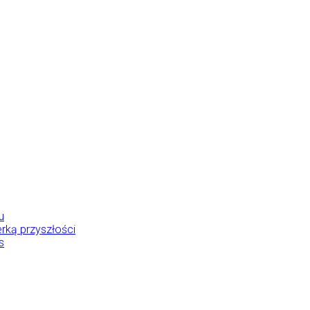
u
rką przyszłości
s