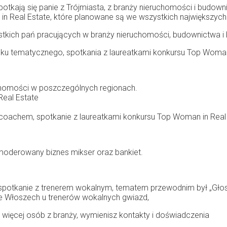
otkają się panie z Trójmiasta, z branży nieruchomości i budown
in Real Estate, które planowane są we wszystkich największyc
ystkich pań pracujących w branży nieruchomości, budownictwa 
ku tematycznego, spotkania z laureatkami konkursu Top Woman i
uchomości w poszczególnych regionach.
Real Estate
 coachem, spotkanie z laureatkami konkursu Top Woman in Real
 moderowany biznes mikser oraz bankiet.
to spotkanie z trenerem wokalnym, tematem przewodnim był „Gł
 we Włoszech u trenerów wokalnych gwiazd,
 więcej osób z branży, wymienisz kontakty i doświadczenia