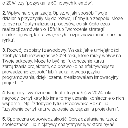
o 20%” czy “pozyskanie 50 nowych klientów”.
2.
Wpływ na organizację: Opisz, w jaki sposób Twoje
działania przyczyniły się do rozwoju firmy lub zespołu. Może
to być np. “optymalizacja procesów, co skróciło czas
realizacji zamówień o 15%” lub “wdrożenie strategii
marketingowej, która zwiększyła rozpoznawalność marki na
rynku”.
3
. Rozwój osobisty i zawodowy: Wskaż, jakie umiejętności
zdobyłaś lub rozwinęłaś w 2024 roku, które miały wpływ na
Twoje sukcesy. Może to być np. “ukończenie kursu
zarządzania projektami, co pozwoliło na efektywniejsze
prowadzenie zespołu” lub “nauka nowego języka
programowania, dzięki czemu zrealizowałam innowacyjny
projekt IT”.
4.
Nagrody i wyróżnienia: Jeśli otrzymałaś w 2024 roku
nagrody, certyfikaty lub inne formy uznania, koniecznie o nich
wspomnij. Np. “zdobycie tytułu Pracownika Roku” lub
“uzyskanie certyfikatu w zakresie zarządzania projektami”.
5.
Społeczna odpowiedzialność: Opisz działania na rzecz
społeczności lub inicjatywy charytatywne, w które byłaś