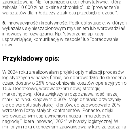
zaangażowana. Np. “organizacja akcji charytatywnej, która
zebrała 10 000 zł na lokalne schronisko” lub “prowadzenie
warsztatów dla młodzieży z zakresu przedsiębiorczości”.
6
. Innowacyjność i kreatywność: Podkreśl sytuacje, w których
wykazałaś się nieszablonowym myśleniem lub wprowadziłaś
innowacyjne rozwiązania. Np. “stworzenie aplikacji
usprawniającej komunikację w zespole” lub “opracowanie
nowej.
Przykładowy opis:
W 2024 roku zrealizowałam projekt optymalizacji procesów
logistycznych w naszej firmie, co doprowadziło do skrócenia
czasu dostaw o 25% oraz obniżenia kosztów operacyjnych o
15%. Dodatkowo, wprowadziłam nową strategię
marketingową, która zwiększyła rozpoznawalność naszej
marki na rynku krajowym o 30%. Moje działania przyczyniły
się do wzrostu satysfakcji klientów, co zaowocowało 20%
wzrostem liczby stałych kontrahentów. Ponadto, dzięki
wprowadzonym usprawnieniom, nasza firma zdobyła
nagrodę “Lidera Innowacji 2024” w branży logistycznej. W
minionym roku ukończyłam zaawansowany kurs zarządzania