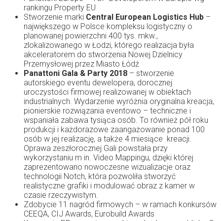
rankingu Property EU
Stworzenie marki
Central European Logistics Hub
–
największego w Polsce kompleksu logistyczny o
planowanej powierzchni 400 tys. mkw.,
zlokalizowanego w Łodzi, którego realizacja była
akceleratorem do stworzenia Nowej Dzielnicy
Przemysłowej przez Miasto Łódź
Panattoni Gala & Party 2018
– stworzenie
autorskiego eventu dewelopera, dorocznej
uroczystości firmowej realizowanej w obiektach
industrialnych. Wydarzenie wyróżnia oryginalna kreacja,
pionierskie rozwiązania eventowo – techniczne i
wspaniała zabawa tysiąca osób. To również pół roku
produkcji i każdorazowe zaangażowanie ponad 100
osób w jej realizację, a także 4 miesiące kreacji.
Oprawa zeszłorocznej Gali powstała przy
wykorzystaniu m in. Video Mappingu, dzięki której
zaprezentowano nowoczesne wizualizacje oraz
technologii Notch, która pozwoliła stworzyć
realistyczne grafiki i modulować obraz z kamer w
czasie rzeczywistym.
Zdobycie 11 nagród firmowych – w ramach konkursów
CEEQA, CIJ Awards, Eurobuild Awards