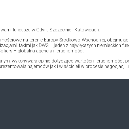
ywami funduszu w Gdyni, Szczecinie i Katowicach.
omościowe na terenie Europy Środkowo-Wschodniej, obejmujące 
cjami, takimi jak DWS – jeden z największych niemieckich fund
lliers – globalna agencja nieruchomości.
kcyjnym, wykonywała opinie dotyczące wartości nieruchomości,
eprezentowała najemców jak i właścicieli w procesie negocjac