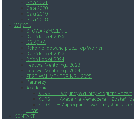
Gala 2021
Gala 2020
Gala 2019
Gala 2018
WIĘCEJ
STOWARZYSZENIE
Dzień kobiet 2025
KSIĄŻKA
Rekomendowane przez Top Woman
Dzień kobiet 2023
Dzień kobiet 2024
Festiwal Mentoringu 2023
Festiwal Mentoringu 2024
FESTIWAL MENTORINGU 2025
Partnerzy
Akademia
KURS I – Twój Indywidualny Program Rozwoj
KURS II – Akademia Menadżera – Zostań lide
KURS III – Zaprogramuj swój umysł na sukce
O nas
KONTAKT