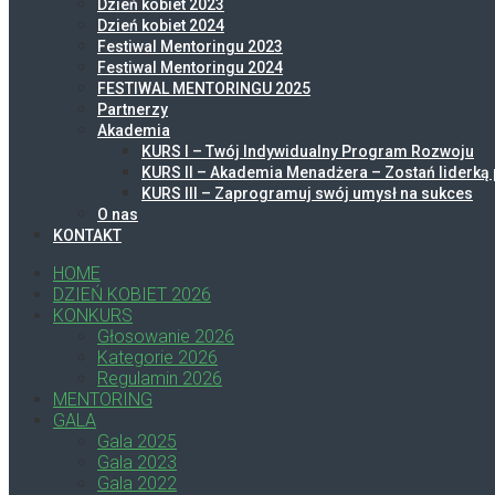
Dzień kobiet 2023
Dzień kobiet 2024
Festiwal Mentoringu 2023
Festiwal Mentoringu 2024
FESTIWAL MENTORINGU 2025
Partnerzy
Akademia
KURS I – Twój Indywidualny Program Rozwoju
KURS II – Akademia Menadżera – Zostań liderką 
KURS III – Zaprogramuj swój umysł na sukces
O nas
KONTAKT
HOME
DZIEŃ KOBIET 2026
KONKURS
Głosowanie 2026
Kategorie 2026
Regulamin 2026
MENTORING
GALA
Gala 2025
Gala 2023
Gala 2022