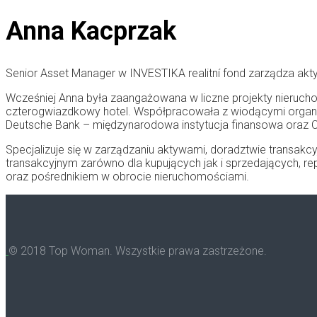
Anna Kacprzak
Senior Asset Manager w INVESTIKA realitní fond zarządza akt
Wcześniej Anna była zaangażowana w liczne projekty nieruch
czterogwiazdkowy hotel. Współpracowała z wiodącymi organiza
Deutsche Bank – międzynarodowa instytucja finansowa oraz Co
Specjalizuje się w zarządzaniu aktywami, doradztwie transa
transakcyjnym zarówno dla kupujących jak i sprzedających, r
oraz pośrednikiem w obrocie nieruchomościami.
© 2018 Top Woman. Wszystkie prawa zastrzeżone.