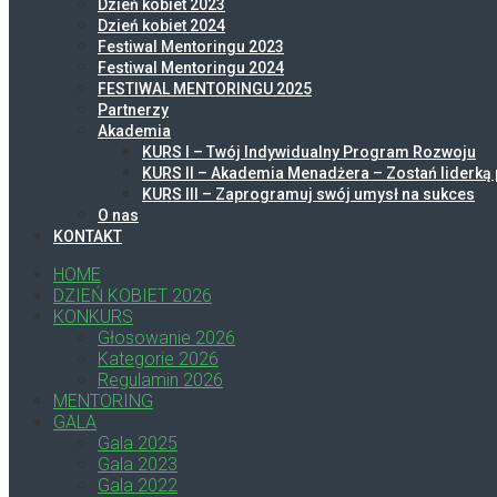
Dzień kobiet 2023
Dzień kobiet 2024
Festiwal Mentoringu 2023
Festiwal Mentoringu 2024
FESTIWAL MENTORINGU 2025
Partnerzy
Akademia
KURS I – Twój Indywidualny Program Rozwoju
KURS II – Akademia Menadżera – Zostań liderką 
KURS III – Zaprogramuj swój umysł na sukces
O nas
KONTAKT
HOME
DZIEŃ KOBIET 2026
KONKURS
Głosowanie 2026
Kategorie 2026
Regulamin 2026
MENTORING
GALA
Gala 2025
Gala 2023
Gala 2022