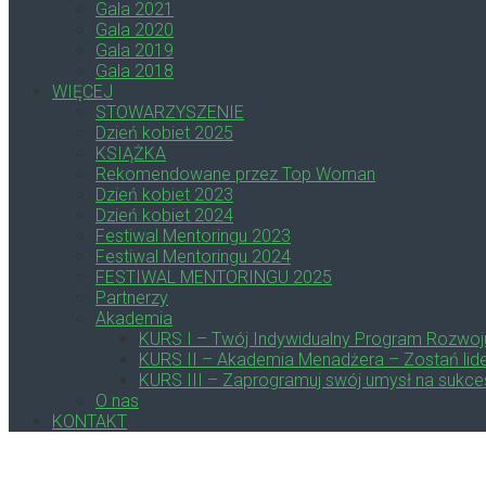
Gala 2021
Gala 2020
Gala 2019
Gala 2018
WIĘCEJ
STOWARZYSZENIE
Dzień kobiet 2025
KSIĄŻKA
Rekomendowane przez Top Woman
Dzień kobiet 2023
Dzień kobiet 2024
Festiwal Mentoringu 2023
Festiwal Mentoringu 2024
FESTIWAL MENTORINGU 2025
Partnerzy
Akademia
KURS I – Twój Indywidualny Program Rozwoj
KURS II – Akademia Menadżera – Zostań lide
KURS III – Zaprogramuj swój umysł na sukce
O nas
KONTAKT