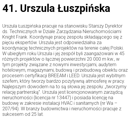
41. Urszula Łuszpińska
Urszula Łuszpińska pracuje na stanowisku Starszy Dyrektor
ds. Technicznych w Dziale Zarządzania Nieruchomościami
Knight Frank. Koordynuje pracę zespołu składającego się z
pięciu ekspertów. Urszula jest odpowiedzialna za
koordynację technicznych projektów na terenie całej Polski.
W ubiegłym roku Urszula i jej zespół byli zaangażowani w 45
różnych projektów o łącznej powierzchni 20 000 m kw., w
tym projekty związane z nowymi inwestycjami, audytem
hotelowym, magazynami, budową i przebudową obiektu oraz
procesem certyfikacji BREEAM i LEED. Urszula jest wybitnym
szefem, który tworzy bardzo pozytywną atmosferę w pracy.
Najlepszym dowodem na to są słowa jej zespołu: „tworzymy
relację partnerską”. Urszula jest licencjonowanym zarządcą
nieruchomości (licencja nr 13447) i posiada licencję na
budowę w zakresie instalacji HVAC i sanitarnych (nr Wa –
207/94). W branży budownictwa i nieruchomości pracuje z
sukcesem od 25 lat.