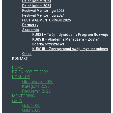
Dzień kobiet 2023
Dzień kobiet 2024
Festiwal Mentoringu 2023
Festiwal Mentoringu 2024
FESTIWAL MENTORINGU 2025
Partnerzy
Akademia
KURS I – Twój Indywidualny Program Rozwoju
KURS II – Akademia Menadżera – Zostań
liderką przyszłości
KURS III – Zaprogramuj swój umysł na sukces
O nas
KONTAKT
HOME
DZIEŃ KOBIET 2026
KONKURS
Głosowanie 2026
Kategorie 2026
Regulamin 2026
MENTORING
GALA
Gala 2025
Gala 2023