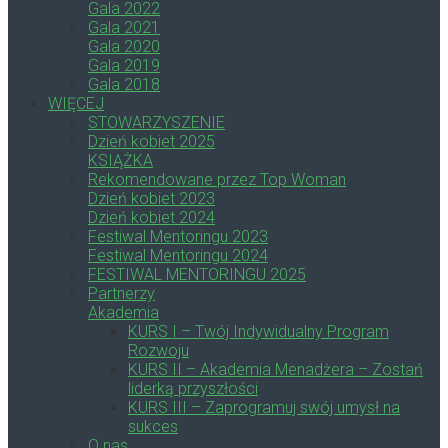
Gala 2022
Gala 2021
Gala 2020
Gala 2019
Gala 2018
WIĘCEJ
STOWARZYSZENIE
Dzień kobiet 2025
KSIĄŻKA
Rekomendowane przez Top Woman
Dzień kobiet 2023
Dzień kobiet 2024
Festiwal Mentoringu 2023
Festiwal Mentoringu 2024
FESTIWAL MENTORINGU 2025
Partnerzy
Akademia
KURS I – Twój Indywidualny Program
Rozwoju
KURS II – Akademia Menadżera – Zostań
liderką przyszłości
KURS III – Zaprogramuj swój umysł na
sukces
O nas