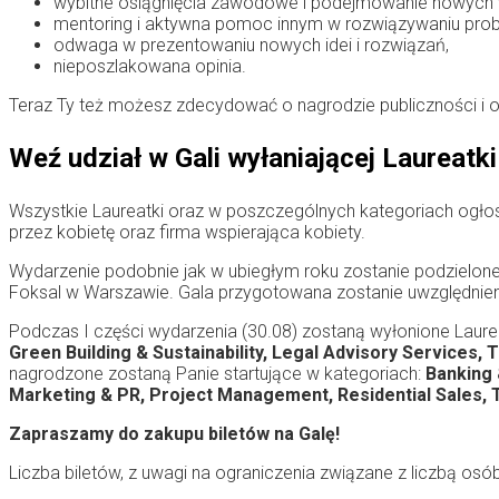
wybitne osiągnięcia zawodowe i podejmowanie nowych
mentoring i aktywna pomoc innym w rozwiązywaniu pro
odwaga w prezentowaniu nowych idei i rozwiązań,
nieposzlakowana opinia.
Teraz Ty też możesz zdecydować o nagrodzie publiczności i 
Weź udział w Gali wyłaniającej Laureatk
Wszystkie Laureatki oraz w poszczególnych kategoriach ogło
przez kobietę oraz firma wspierająca kobiety.
Wydarzenie podobnie jak w ubiegłym roku zostanie podzielone na
Foksal w Warszawie. Gala przygotowana zostanie uwzględnie
Podczas I części wydarzenia (30.08) zostaną wyłonione Laure
Green Building & Sustainability, Legal Advisory Services
nagrodzone zostaną Panie startujące w kategoriach:
Banking 
Marketing & PR, Project Management, Residential Sales, T
Zapraszamy do zakupu biletów na Galę!
Liczba biletów, z uwagi na ograniczenia związane z liczbą osó