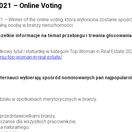
021 – Online Voting
inner of the online voting, która wyłoniona zostanie spośród Fi
walną osobę w branży nieruchomości.
lkie informacje na temat przebiegu i trwania głosowania
kowy tytuł i statuetkę w kategorii Top Woman in Real Estate 2021
ursu-top-woman-in-real-estate/
 internauci wybierają spośród nominowanych pań najpopular
udziału w spotkaniach merytorycznych w branży,
 przedstawicielkami branży,
 szanse dla wszystkich pracowników,
a naturalnego,