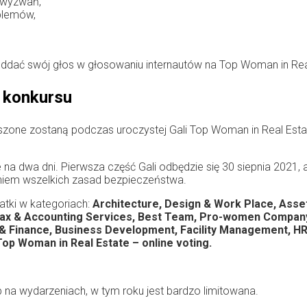
 wyzwań,
blemów,
oddać swój głos w głosowaniu internautów na Top Woman in Rea
i konkursu
szone zostaną podczas uroczystej Gali Top Woman in Real Est
 dwa dni. Pierwsza część Gali odbędzie się 30 siepnia 2021, a d
niem wszelkich zasad bezpieczeństwa.
atki w kategoriach:
Architecture, Design & Work Place, Ass
, Tax & Accounting Services, Best Team, Pro-women Company
& Finance, Business Development, Facility Management, HR
op Woman in Real Estate – online voting.
b na wydarzeniach, w tym roku jest bardzo limitowana.