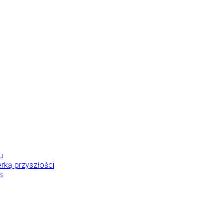
u
rką przyszłości
s