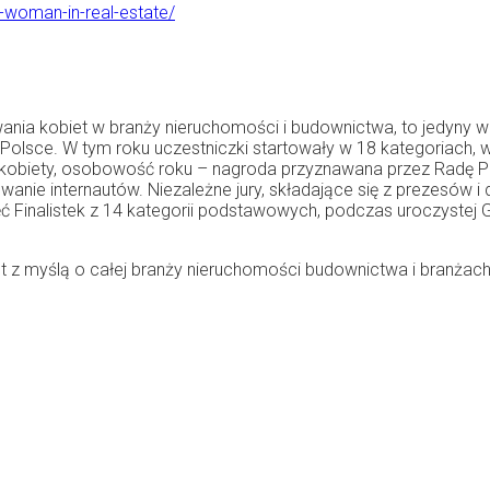
-woman-in-real-estate/
ia kobiet w branży nieruchomości i budownictwa, to jedyny w s
olsce. W tym roku uczestniczki startowały w 18 kategoriach, w
ca kobiety, osobowość roku – nagroda przyznawana przez Radę
wanie internautów. Niezależne jury, składające się z prezesów i
ęć Finalistek z 14 kategorii podstawowych, podczas uroczystej 
st z myślą o całej branży nieruchomości budownictwa i branżac