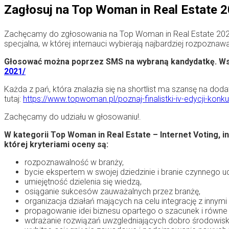
Zagłosuj na Top Woman in Real Estate 2
Zachęcamy do zgłosowania na Top Woman in Real Estate 2021 – W
specjalna, w której internauci wybierają najbardziej rozpozna
Głosować można poprzez SMS na wybraną kandydatkę. Wsze
2021/
Każda z pań, która znalazła się na shortlist ma szansę na dodat
tutaj:
https://www.topwoman.pl/poznaj-finalistki-iv-edycji-konk
Zachęcamy do udziału w głosowaniu!.
W kategorii Top Woman in Real Estate – Internet Voting,
której kryteriami oceny są:
rozpoznawalność w branży,
bycie ekspertem w swojej dziedzinie i branie czynnego 
umiejętność dzielenia się wiedzą,
osiąganie sukcesów zauważalnych przez branżę,
organizacja działań mających na celu integrację z innymi
propagowanie idei biznesu opartego o szacunek i równe
wdrażanie rozwiązań uwzgledniających dobro środowisk